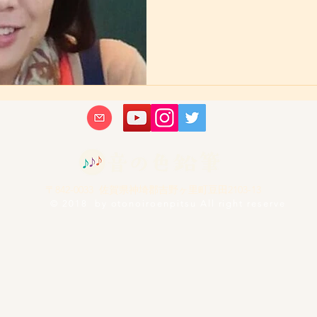
​​〒842-0033 佐賀県神埼郡吉野ヶ里町豆田2103-13
© 2018 by otonoiroenpitsu All right reserve