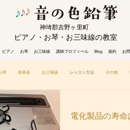
​神埼郡吉野ヶ里町
ピアノ・お琴・お三味線の教室
ピアノ
お琴
お三味線
講師プロフィール
Blog
規約
お
お琴
発表会
お三味線
レッスン方法
その他
電化製品の寿命