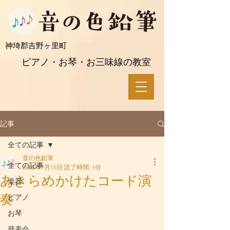
​神埼郡吉野ヶ里町
ピアノ・お琴・お三味線の教室
記事
全ての記事
音の色鉛筆
全ての記事
2025年7月15日
読了時間: 1分
あきらめかけたコード演
楽器
奏
ピアノ
お琴
発表会