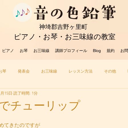
​神埼郡吉野ヶ里町
ピアノ・お琴・お三味線の教室
ピアノ
お琴
お三味線
講師プロフィール
Blog
規約
お
お琴
発表会
お三味線
レッスン方法
その他
4月15日
読了時間: 1分
でチューリップ
めてきたのですが