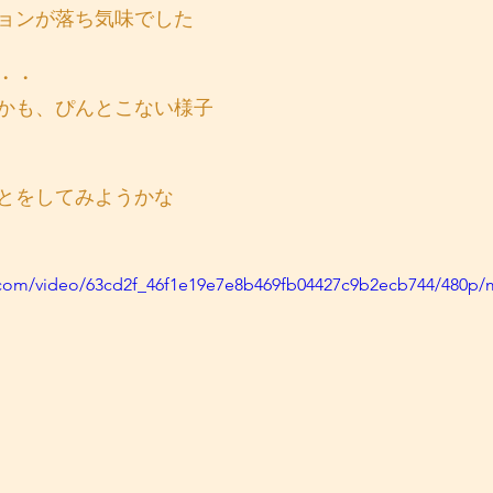
ョンが落ち気味でした
・・
かも、ぴんとこない様子
とをしてみようかな
ic.com/video/63cd2f_46f1e19e7e8b469fb04427c9b2ecb744/480p/