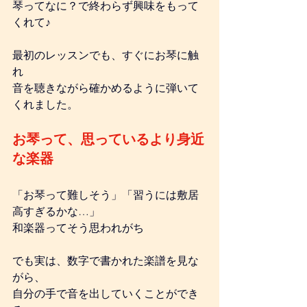
琴ってなに？で終わらず興味をもって
くれて♪
最初のレッスンでも、すぐにお琴に触
れ
音を聴きながら確かめるように弾いて
くれました。
お琴って、思っているより身近
な楽器
「お琴って難しそう」「習うには敷居
高すぎるかな…」
和楽器ってそう思われがち
でも実は、数字で書かれた楽譜を見な
がら、
自分の手で音を出していくことができ