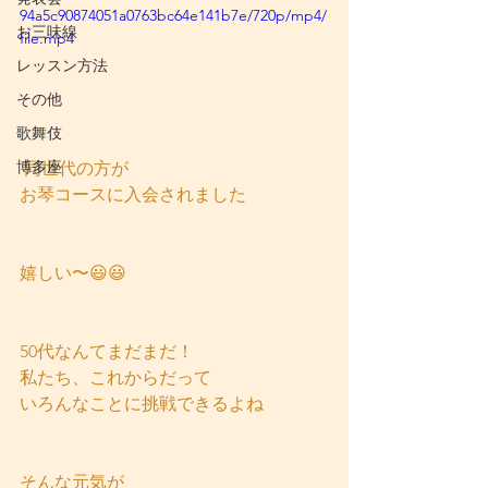
94a5c90874051a0763bc64e141b7e/720p/mp4/
お三味線
file.mp4
レッスン方法
その他
歌舞伎
博多座
 同世代の方が
お琴コースに入会されました
嬉しい〜😃😃
50代なんてまだまだ！
私たち、これからだって
いろんなことに挑戦できるよね
そんな元気が