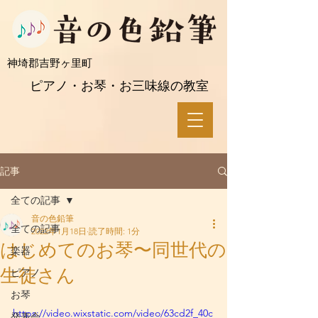
​神埼郡吉野ヶ里町
ピアノ・お琴・お三味線の教室
記事
全ての記事
音の色鉛筆
全ての記事
2022年1月18日
読了時間: 1分
はじめてのお琴〜同世代の
楽器
生徒さん
ピアノ
お琴
https://video.wixstatic.com/video/63cd2f_40c
発表会