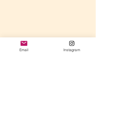
Email
Instagram
コメント
年長さんのレッスン
コメントを追加…
弾けてきた時こ
チャンス！「戻
のすすめ