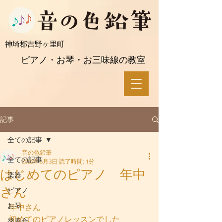
​神埼郡吉野ヶ里町
ピアノ・お琴・お三味線の教室
記事
全ての記事
音の色鉛筆
全ての記事
2022年5月3日
読了時間: 1分
はじめてのピアノ 年中
楽器
さん
ピアノ
お琴
年中さん
初めてのピアノレッスンでした
発表会