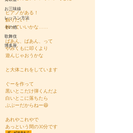
お三味線
ピアノがある！
レッスン方法
触りたい！
触っていいかな……
その他
歌舞伎
ばあん、ばあん、って
博多座
やみくもに叩くより
遊んじゃおうかな
と大体これをしています
ぐーを作って
黒いとこだけ弾くんだよ
白いとこに落ちたら
ぶぶーだからねー😆
あれやこれやで
あっという間の30分です