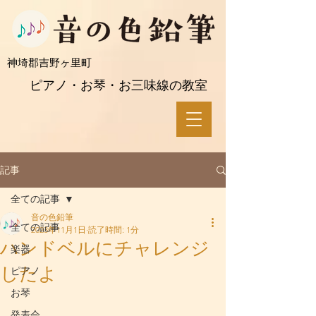
​神埼郡吉野ヶ里町
ピアノ・お琴・お三味線の教室
記事
全ての記事
音の色鉛筆
全ての記事
2023年11月1日
読了時間: 1分
ハンドベルにチャレンジ
楽器
したよ
ピアノ
お琴
発表会