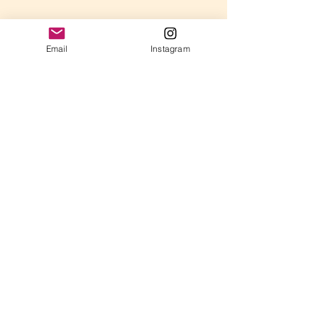
Email
Instagram
コメント
年長さんのレッスン
コメントが読み込まれませんでした。
弾けてきた時こ
技術的な問題があったようです。お手数ですが、
チャンス！「戻
再度接続するか、ページを再読み込みしてださ
のすすめ
い。
再読み込み