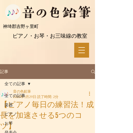
​神埼郡吉野ヶ里町
ピアノ・お琴・お三味線の教室
記事
全ての記事
音の色鉛筆
全ての記事
2025年3月29日
読了時間: 2分
【ピアノ毎日の練習法！成
楽器
長を加速させる5つのコ
ピアノ
お琴
ツ】
発表会