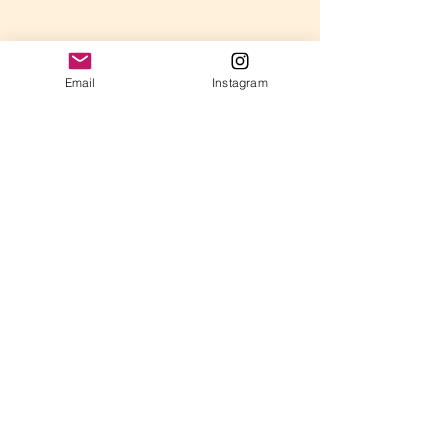
【まとめ】
Email
Instagram
ピアノ上達のポイントは、
「目標を決める」
「毎日の練習習慣」
「苦手克服」
「成功体験を積み重ねる」
「曲を通して弾く」の5つ！ 
ピアノはコツコツ続けることが大切。
でも、努力した分だけ上手くなるのが
ピアノの楽しいところ！
 毎日の練習を工夫して、
もっと楽しく上達していきましょう♪
吉野ヶ里
ピアノ教室
ピアノの練習