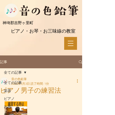
​神埼郡吉野ヶ里町
ピアノ・お琴・お三味線の教室
記事
全ての記事
音の色鉛筆
全ての記事
2022年2月3日
読了時間: 1分
ピアノ男子の練習法
楽器
ピアノ
お琴
発表会