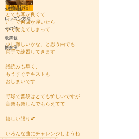
お三味線
とても耳が良くて
レッスン方法
片手で何回か弾いたら
その他
すぐ覚えてしまって
歌舞伎
少し難しいかな、と思う曲でも
博多座
両手で練習してきます
譜読みも早く、
もうすぐテキストも
おしまいです
野球で普段はとても忙しいですが
音楽も楽しんでもらえてて
嬉しい限り💕
いろんな曲にチャレンジしようね