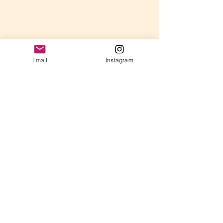
Email
Instagram
コメント
年長さんのレッスン
コメントを追加…
弾けてきた時こ
チャンス！「戻
のすすめ