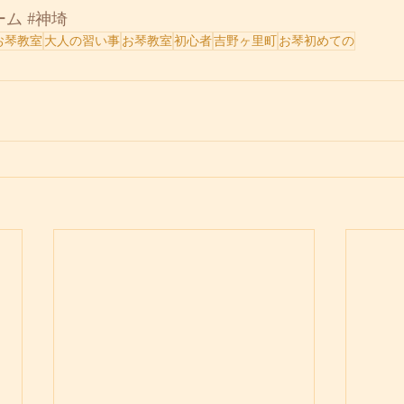
ーム
#神埼
お琴教室
大人の習い事
お琴教室
初心者
吉野ヶ里町
お琴初めての