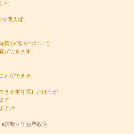
した
oomを使えば、
佐賀の4県をつないで
奏ができます。
ことができる。
できる形を探したほうが
ます
ます🎶
琴
#吉野ヶ里お琴教室