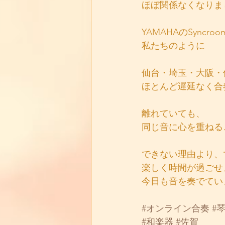
ほぼ関係なくなりま
YAMAHAのSyncr
私たちのように
仙台・埼玉・大阪・
ほとんど遅延なく合
離れていても、
同じ音に心を重ねる
できない理由より、
楽しく時間が過ごせ
今日も音を奏でてい
#オンライン合奏
#
#和楽器
#佐賀