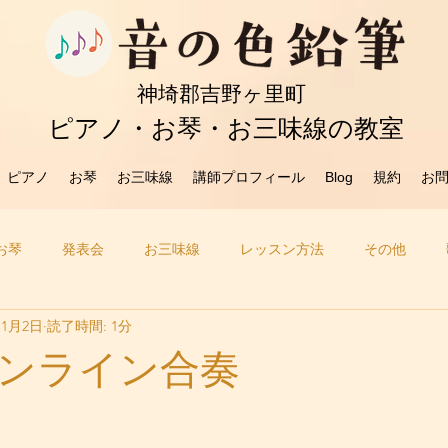
​神埼郡吉野ヶ里町
ピアノ・お琴・お三味線の教室
ピアノ
お琴
お三味線
講師プロフィール
Blog
規約
お
お琴
発表会
お三味線
レッスン方法
その他
11月2日
読了時間: 1分
ンライン合奏