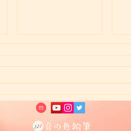
いつかやってみよう、は始め
行っ
るの第一歩
舞 