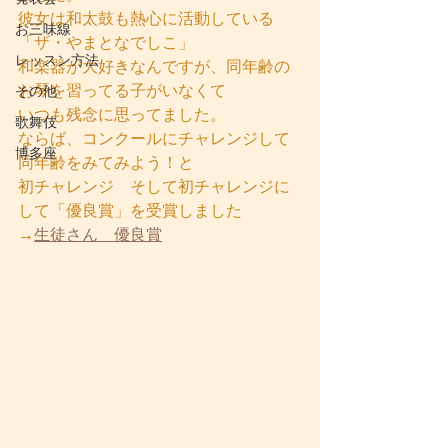
彼女は和太鼓も熱心に活動している
お三味線
「ザ・やまとなでしこ」
レッスン方法
和楽器が大好きなんですが、同年齢の
お琴を習ってる子がいなくて
その他
いつも残念に思ってました。
歌舞伎
ならば、コンクールにチャレンジして
博多座
同年齢をみてみよう！と
初チャレンジ　そして初チャレンジに
して「優良賞」を受賞しました
→
生徒さん　優良賞