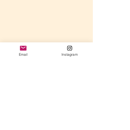
Email
Instagram
コメント
今月のオンライン合奏
コメントを追加…
いつかやってみ
始めるの第一歩