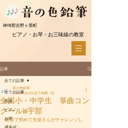
​神埼郡吉野ヶ里町
ピアノ・お琴・お三味線の教室
記事
全ての記事
音の色鉛筆
全ての記事
2019年8月5日
読了時間: 1分
全国小・中学生 箏曲コン
楽器
クールin宇部
ピアノ
お琴
教室で初めて生徒さんがチャレンジし
ました。
発表会