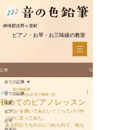
​神埼郡吉野ヶ里町
ピアノ・お琴・お三味線の教室
記事
全ての記事
音の色鉛筆
全ての記事
2019年3月6日
読了時間: 1分
初めてのピアノレッスン
楽器
ピアノを弾いてみたい！！ってパパや
ピアノ
ママに言ってみた。
お琴
ある日おうちの人につれられて、知ら
発表会