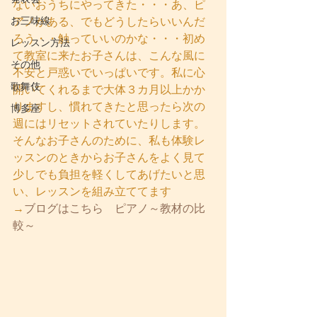
ないおうちにやってきた・・・あ、ピ
お三味線
アノがある、でもどうしたらいいんだ
ろう・・触っていいのかな・・・初め
レッスン方法
て教室に来たお子さんは、こんな風に
その他
不安と戸惑いでいっぱいです。私に心
歌舞伎
開いてくれるまで大体３カ月以上かか
りますし、慣れてきたと思ったら次の
博多座
週にはリセットされていたりします。
そんなお子さんのために、私も体験レ
ッスンのときからお子さんをよく見て
少しでも負担を軽くしてあげたいと思
い、レッスンを組み立ててます
→
ブログはこちら　ピアノ～教材の比
較～