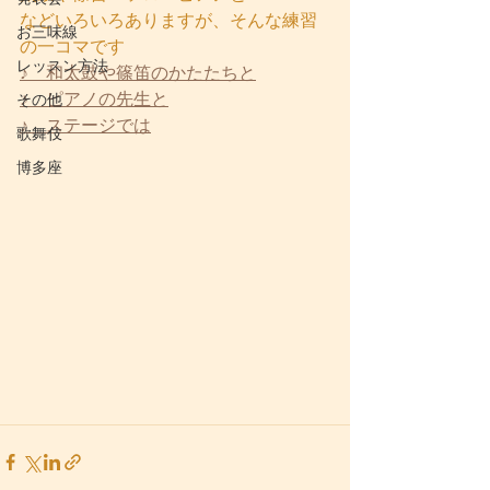
などいろいろありますが、そんな練習
お三味線
の一コマです
レッスン方法
♪　和太鼓や篠笛のかたたちと
♪　ピアノの先生と
その他
♪　ステージでは
歌舞伎
博多座