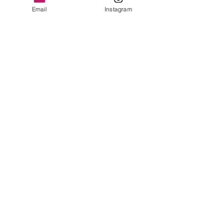
Email
Instagram
コメント
年長さんのレッスン
コメントを追加…
ドラマの音楽が
れた、静かな影
と
​​〒842-0033 佐賀県神埼郡吉野ヶ里町豆田2103-
13
© 2018 by otonoiroenpitsu All right
reserve