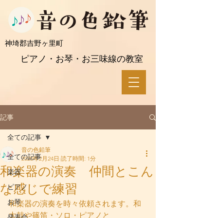
​神埼郡吉野ヶ里町
ピアノ・お琴・お三味線の教室
記事
全ての記事
音の色鉛筆
全ての記事
2020年2月24日
読了時間: 1分
和楽器の演奏 仲間とこん
楽器
な感じで練習
ピアノ
お琴
和楽器の演奏を時々依頼されます。和
太鼓や篠笛・ソロ・ピアノと
発表会