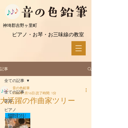
​神埼郡吉野ヶ里町
ピアノ・お琴・お三味線の教室
記事
全ての記事
音の色鉛筆
全ての記事
2022年1月16日
読了時間: 1分
大活躍の作曲家ツリー
楽器
ピアノ
お琴
発表会