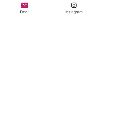
Email
Instagram
コメント
年長さんのレッスン
コメントを追加…
弾けてきた時こ
チャンス！「戻
のすすめ
​​〒842-0033 佐賀県神埼郡吉野ヶ里町豆田2103-
13
© 2018 by otonoiroenpitsu All right