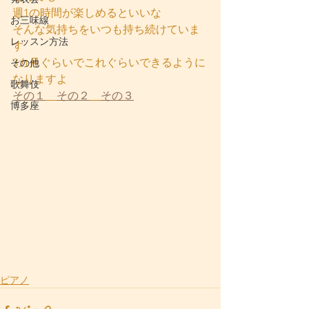
週1の時間が楽しめるといいな
お三味線
そんな気持ちをいつも持ち続けていま
レッスン方法
す
3カ月ぐらいでこれぐらいできるように
その他
なりますよ
歌舞伎
その１
その２
その３
博多座
ピアノ