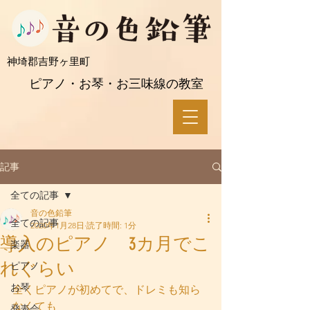
​神埼郡吉野ヶ里町
ピアノ・お琴・お三味線の教室
記事
全ての記事
音の色鉛筆
全ての記事
2020年1月28日
読了時間: 1分
導入のピアノ 3カ月でこ
楽器
れぐらい
ピアノ
お琴
全くピアノが初めてで、ドレミも知ら
なくても
発表会