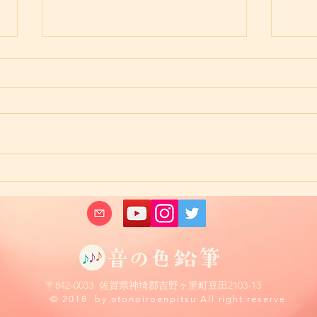
年長さんのレッスン
ドラ
た、
​​〒842-0033 佐賀県神埼郡吉野ヶ里町豆田2103-13
© 2018 by otonoiroenpitsu All right reserve