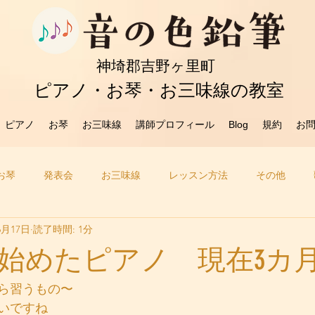
​神埼郡吉野ヶ里町
ピアノ・お琴・お三味線の教室
ピアノ
お琴
お三味線
講師プロフィール
Blog
規約
お
お琴
発表会
お三味線
レッスン方法
その他
6月17日
読了時間: 1分
始めたピアノ 現在3カ
ら習うもの〜
いですね