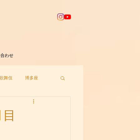
問合わせ
歌舞伎
博多座
月目