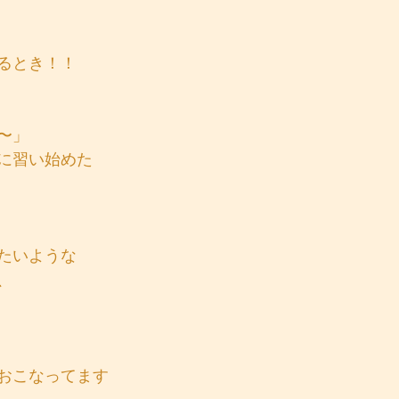
るとき！！
〜」
に習い始めた
たいような
、
おこなってます