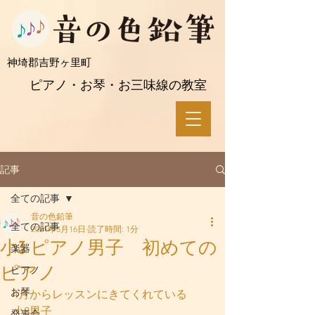
​神埼郡吉野ヶ里町
ピアノ・お琴・お三味線の教室
記事
全ての記事
音の色鉛筆
全ての記事
2021年5月16日
読了時間: 1分
小3 ピアノ男子 初めての
楽器
ピアノ
ピアノ
お琴
4月からレッスンにきてくれている
小3男子
発表会