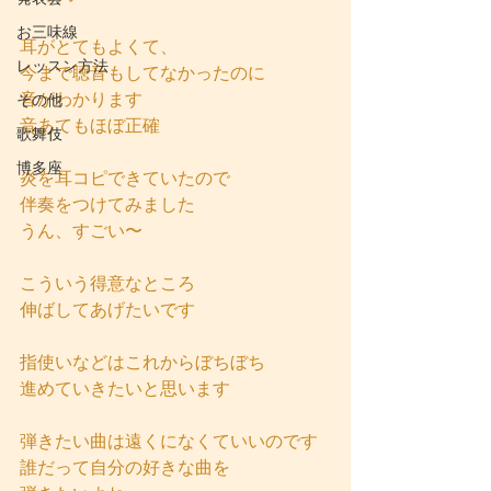
お三味線
耳がとてもよくて、
レッスン方法
今まで聴音もしてなかったのに
音がわかります
その他
音あてもほぼ正確
歌舞伎
博多座
炎を耳コピできていたので
伴奏をつけてみました
うん、すごい〜
こういう得意なところ
伸ばしてあげたいです
指使いなどはこれからぼちぼち
進めていきたいと思います
弾きたい曲は遠くになくていいのです
誰だって自分の好きな曲を