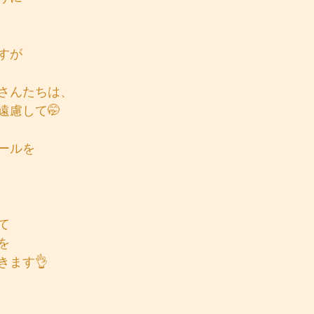
すが
さんたちは、
遠慮して🤭
ールを
て
を
きます👌