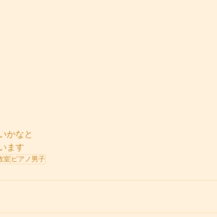
いかなと
います
教室
ピアノ男子