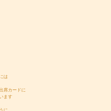
には
出席カードに
います
うに