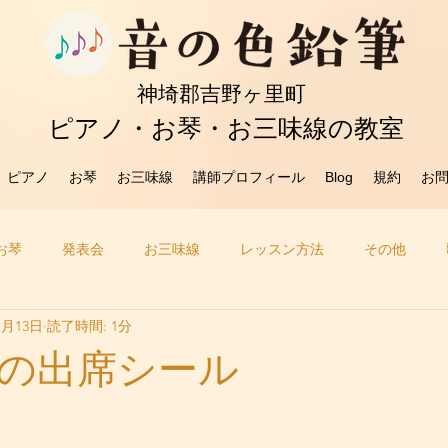
​神埼郡吉野ヶ里町
ピアノ・お琴・お三味線の教室
ピアノ
お琴
お三味線
講師プロフィール
Blog
規約
お
お琴
発表会
お三味線
レッスン方法
その他
1月13日
読了時間: 1分
の出席シール