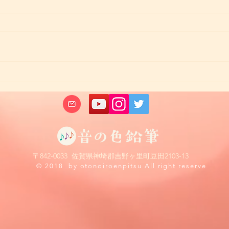
年長さんのレッスン
弾け
ンス
​​〒842-0033 佐賀県神埼郡吉野ヶ里町豆田2103-13
© 2018 by otonoiroenpitsu All right reserve