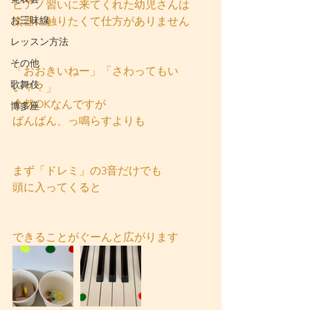
ピアノ習いに来てくれた幼児さんは
お三味線
楽器に触りたくて仕方がありません
レッスン方法
その他
「おおきいねー」「さわってもい
歌舞伎
い？？」
全然OKなんですが
博多座
ばんばん、っ鳴らすよりも
まず「ドレミ」の3音だけでも
頭に入ってくると
できることがぐーんと広がります