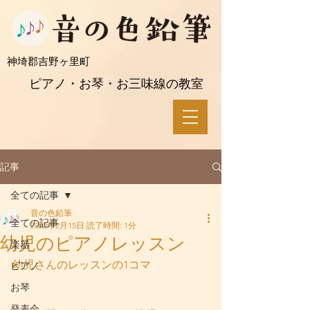
​神埼郡吉野ヶ里町
ピアノ・お琴・お三味線の教室
記事
全ての記事
音の色鉛筆
全ての記事
2022年2月15日
読了時間: 1分
幼児のピアノレッスン
楽器
幼児さんのレッスンの1コマ
ピアノ
お琴
発表会