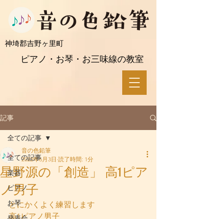
​神埼郡吉野ヶ里町
ピアノ・お琴・お三味線の教室
記事
全ての記事
音の色鉛筆
全ての記事
2022年6月3日
読了時間: 1分
星野源の「創造」 高1ピア
楽器
ノ男子
ピアノ
お琴
とにかくよく練習します
高1ピアノ男子
発表会