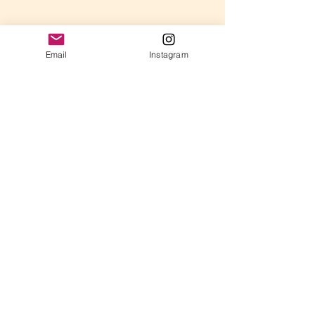
Email
Instagram
コメント
年長さんのレッスン
コメントを追加…
ドラマの音楽が
れた、静かな影
と
​​〒842-0033 佐賀県神埼郡吉野ヶ里町豆田2103-