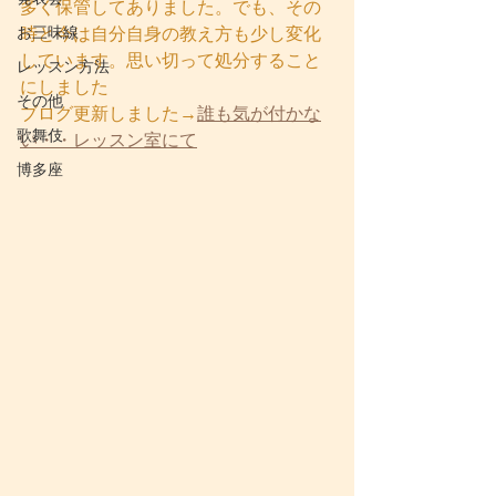
多く保管してありました。でも、その
お三味線
時と今は自分自身の教え方も少し変化
しています。思い切って処分すること
レッスン方法
にしました
その他
ブログ更新しました→
誰も気が付かな
歌舞伎
い・・レッスン室にて
博多座