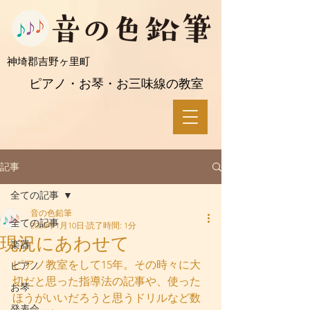
​神埼郡吉野ヶ里町
ピアノ・お琴・お三味線の教室
記事
全ての記事
音の色鉛筆
全ての記事
2020年1月10日
読了時間: 1分
現況にあわせて
楽器
ピアノ教室をして15年。その時々に大
ピアノ
切だと思った指導法の記事や、使った
お琴
ほうがいいだろうと思うドリルなど数
発表会