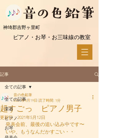
​神埼郡吉野ヶ里町
ピアノ・お琴・お三味線の教室
記事
全ての記事
音の色鉛筆
全ての記事
2021年4月19日
読了時間: 1分
超すごっ ピアノ男子
楽器
更新日：
2021年5月12日
ピアノ
発表会前、最後の追い込み中です〜
お琴
いや、もうなんだかすごい・・
発表会