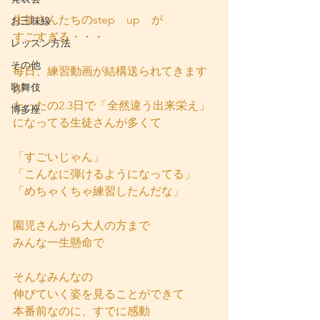
生徒さんたちのstep　up　が
お三味線
すごすぎる・・・
レッスン方法
その他
毎日、練習動画が結構送られてきます
歌舞伎
が
たったの2.3日で「全然違う出来栄え」
博多座
になってる生徒さんが多くて
「すごいじゃん」
「こんなに弾けるようになってる」
「めちゃくちゃ練習したんだな」
園児さんから大人の方まで
みんな一生懸命で
そんなみんなの
伸びていく姿を見ることができて
本番前なのに、すでに感動