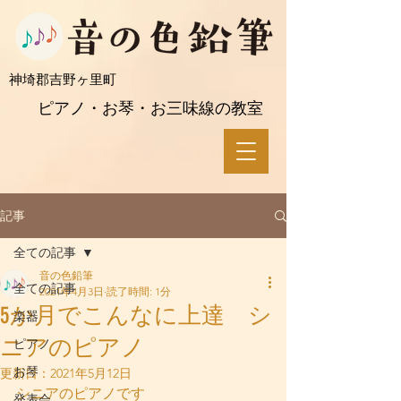
​神埼郡吉野ヶ里町
ピアノ・お琴・お三味線の教室
記事
全ての記事
音の色鉛筆
全ての記事
2021年4月3日
読了時間: 1分
5か月でこんなに上達 シ
楽器
ニアのピアノ
ピアノ
お琴
更新日：
2021年5月12日
シニアのピアノです
発表会