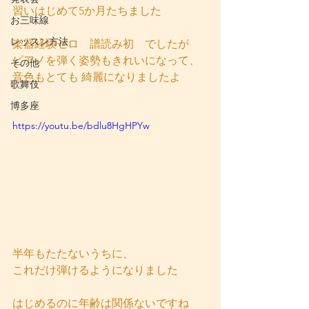
習いはじめて5か月たちました
お三味線
レッスン方法
楽器経験ゼロ　譜読み初　でしたが
ピアノを弾く姿勢もきれいになって、
その他
音色もとても 綺麗になりましたよ
歌舞伎
博多座
https://youtu.be/bdlu8HgHPYw
半年もたたないうちに、
これだけ弾けるようになりました 
はじめるのに年齢は関係ないですね 