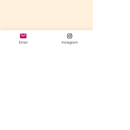
Email
Instagram
コメント
年長さんのレッスン
コメントを追加…
弾けてきた時こ
チャンス！「戻
のすすめ