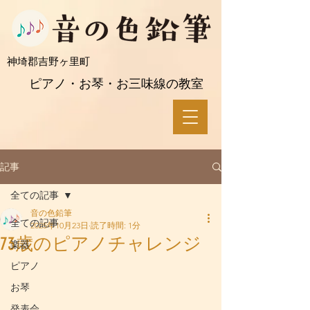
​神埼郡吉野ヶ里町
ピアノ・お琴・お三味線の教室
記事
全ての記事
音の色鉛筆
全ての記事
2025年10月23日
読了時間: 1分
73歳のピアノチャレンジ
楽器
ピアノ
お琴
発表会