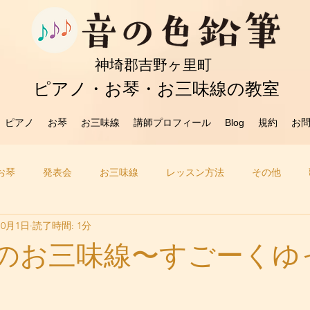
​神埼郡吉野ヶ里町
ピアノ・お琴・お三味線の教室
ピアノ
お琴
お三味線
講師プロフィール
Blog
規約
お
お琴
発表会
お三味線
レッスン方法
その他
10月1日
読了時間: 1分
らのお三味線〜すごーくゆ