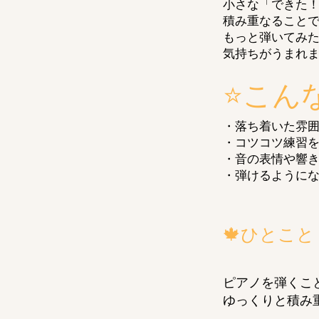
小さな「できた
積み重なること
もっと弾いてみ
気持ちがうまれ
⭐こん
・落ち着いた雰
・コツコツ練習
・音の表情や響
・弾けるように
🍁ひとこと
ピアノを弾くこ
ゆっくりと積み