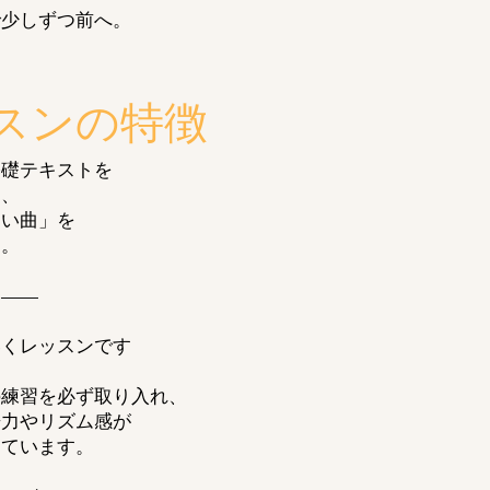
で少しずつ前へ。
ッスンの特徴
基礎テキストを
ら、
たい曲」を
す。
い——
、
いくレッスンです
の練習を必ず取り入れ、
譜力やリズム感が
しています。