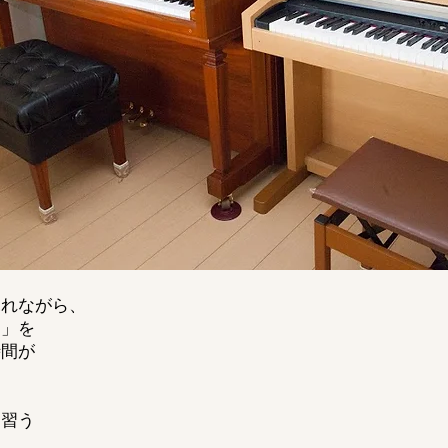
ふれながら、
！」を
時間が
を習う