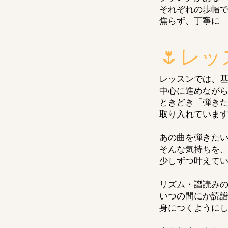
それぞれの歩幅
焦らず、丁寧に
🌷レ
レッスンでは、
中心に進めなが
ときどき「弾き
取り入れていま
あの曲を弾きた
そんな気持ちを
少しずつ叶えて
リズム・譜読み
いつの間にか読
身につくように