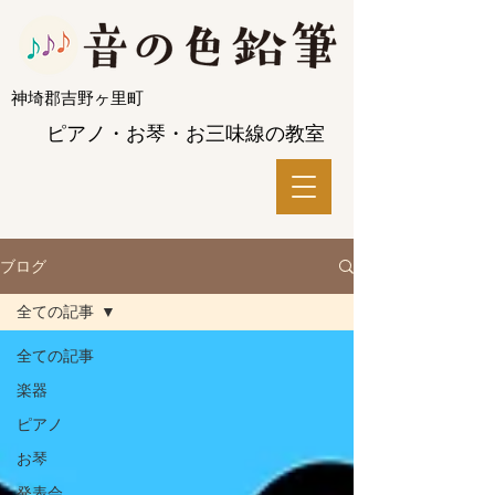
​神埼郡吉野ヶ里町
ピアノ・お琴・お三味線の教室
ブログ
全ての記事
全ての記事
楽器
ピアノ
お琴
発表会