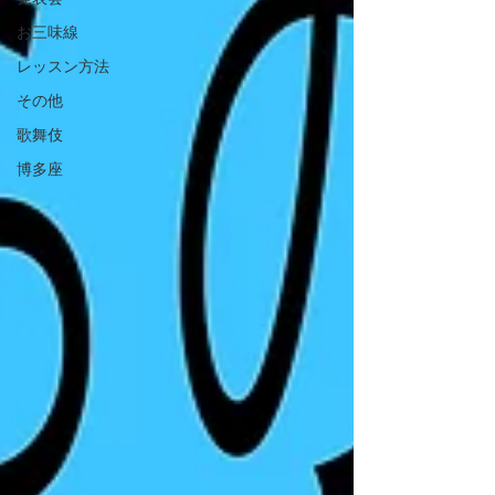
お三味線
レッスン方法
その他
歌舞伎
博多座