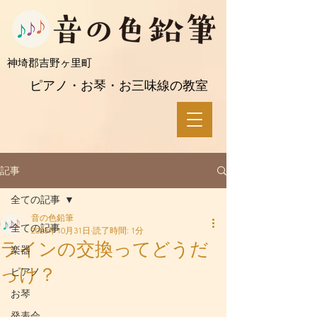
​神埼郡吉野ヶ里町
ピアノ・お琴・お三味線の教室
記事
全ての記事
音の色鉛筆
全ての記事
2023年10月31日
読了時間: 1分
ラインの交換ってどうだ
楽器
っけ？
ピアノ
お琴
発表会